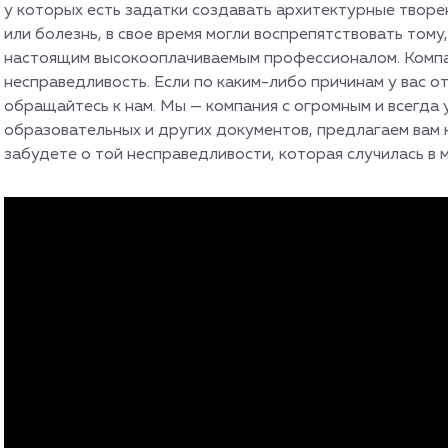
у которых есть задатки создавать архитектурные творе
или болезнь, в свое время могли воспрепятствовать тому
настоящим высокооплачиваемым профессионалом. Компа
несправедливость. Если по каким-либо причинам у вас о
обращайтесь к нам. Мы — компания с огромным и всегда
образовательных и других документов, предлагаем вам 
забудете о той несправедливости, которая случилась в 